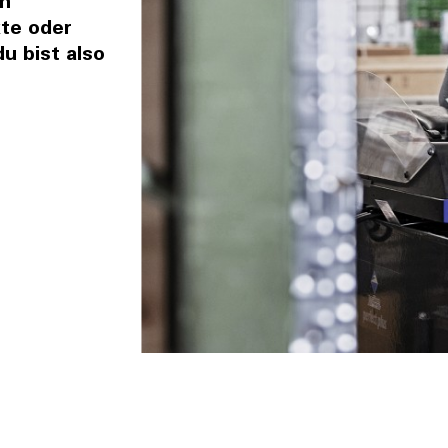
en
kte oder
 bist also