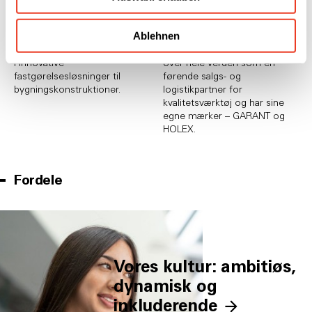
SFS
Hoffmann
Ablehnen
I Danmark er SFS specialiseret
Hoffmann Group er kendt
i innovative
over hele verden som en
fastgørelsesløsninger til
førende salgs- og
bygningskonstruktioner.
logistikpartner for
kvalitetsværktøj og har sine
egne mærker – GARANT og
HOLEX.
Fordele
Vores kultur: ambitiøs,
dynamisk og
inkluderende