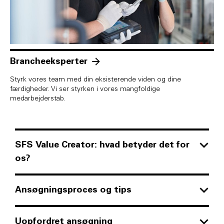
Brancheeksperter
Styrk vores team med din eksisterende viden og dine
færdigheder. Vi ser styrken i vores mangfoldige
medarbejderstab.
SFS Value Creator: hvad betyder det for
os?
Du er kernen i det, vi gør. Dit talent gør dig til
vores Value Creator. Vi skaber attraktive og
Ansøgningsproces og tips
sociale rammebetingelser – for daglig interaktion
Hvis du ser en stilling, der tiltaler dig, så følg
og for at fremme mangfoldighed i teamet. Som
retningslinjerne i jobbeskrivelsen.
Uopfordret ansøgning