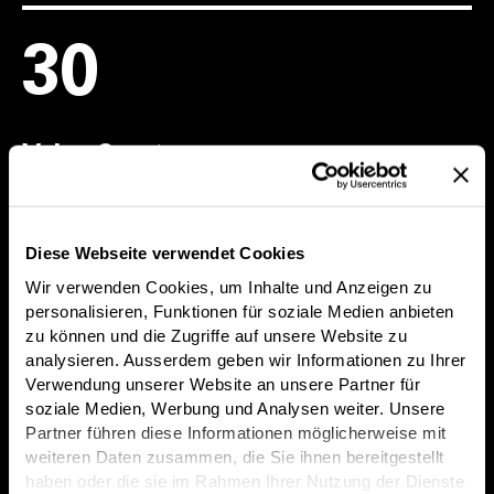
30
Value Creators
i Danmark
Diese Webseite verwendet Cookies
Wir verwenden Cookies, um Inhalte und Anzeigen zu
2
personalisieren, Funktionen für soziale Medien anbieten
zu können und die Zugriffe auf unsere Website zu
analysieren. Ausserdem geben wir Informationen zu Ihrer
Verwendung unserer Website an unsere Partner für
Lokationer
soziale Medien, Werbung und Analysen weiter. Unsere
Partner führen diese Informationen möglicherweise mit
i Danmark
weiteren Daten zusammen, die Sie ihnen bereitgestellt
haben oder die sie im Rahmen Ihrer Nutzung der Dienste