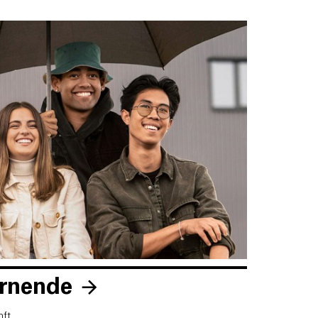
ernende
ft.