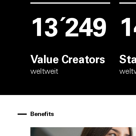
13´600
1
Value Creators
St
weltweit
welt
Benefits