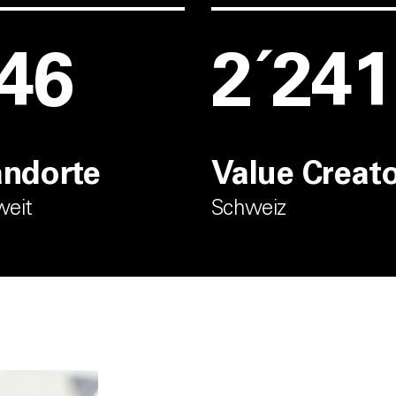
50
2´300
andorte
Value Creat
weit
Schweiz