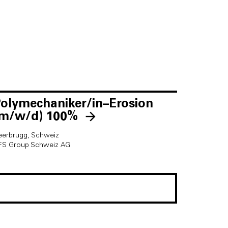
olymechaniker/in–Erosion
(m/w/d)
100%
eerbrugg, Schweiz
FS Group Schweiz AG