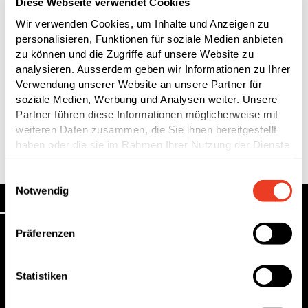
Diese Webseite verwendet Cookies
Du willst etwas bewirken?
Wir verwenden Cookies, um Inhalte und Anzeigen zu
Werde aktiv und starte durch!
personalisieren, Funktionen für soziale Medien anbieten
zu können und die Zugriffe auf unsere Website zu
Buche hier einen Termin für eine
Schnupperlehre
.
analysieren. Ausserdem geben wir Informationen zu Ihrer
Verwendung unserer Website an unsere Partner für
soziale Medien, Werbung und Analysen weiter. Unsere
Hast du für den Sommer 2026 noch keine
Partner führen diese Informationen möglicherweise mit
Lehrstelle? Dann bewirb dich jetzt hier
Offene
weiteren Daten zusammen, die Sie ihnen bereitgestellt
Lehrstellen 2026
!
haben oder die sie im Rahmen Ihrer Nutzung der Dienste
gesammelt haben.
Einwilligungsauswahl
Notwendig
Fakten und Zahlen
Präferenzen
12
Statistiken