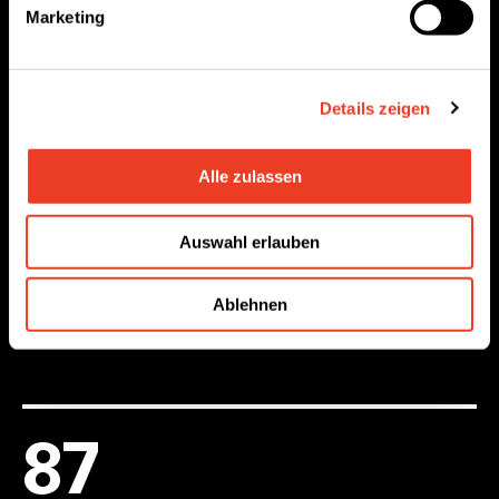
Marketing
Lehrberufe
schweizweit
Details zeigen
Alle zulassen
1
Auswahl erlauben
Talentcoach
Ablehnen
unterstützt dich während und nach der Lehre
90