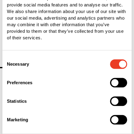
provide social media features and to analyse our traffic.
idealerweise Erfahrungen in der
We also share information about your use of our site with
Kaltumformung
our social media, advertising and analytics partners who
Bereitschaft zum Schichtdienst
may combine it with other information that you’ve
Flexibilität, Eigeninitiative und Zuverlässigkeit
provided to them or that they’ve collected from your use
of their services.
Computer-Grundkenntnisse
Consent
Necessary
Selection
Ihre Benefits
Umfangreiches Vergütungssystem
Preferences
30 Urlaubstage
Kantine und Essenzuschuss
Statistics
Betriebliche Altersvorsorge
Flexible Arbeitszeiten
Marketing
Internationaler Austausch
Gesundheitsleistungen