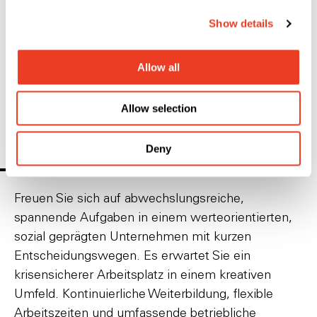
Moderne Arbeitsplatzgestaltung
Show details
Weiterbildung
Mitarbeiterevents
Vergünstigungen
Allow all
Die genannten Benefits können je nach Position
Allow selection
und Standort variieren.
Deny
Nutzen Sie Ihre Chance
Freuen Sie sich auf abwechslungsreiche,
spannende Aufgaben in einem werteorientierten,
sozial geprägten Unternehmen mit kurzen
Entscheidungswegen. Es erwartet Sie ein
krisensicherer Arbeitsplatz in einem kreativen
Umfeld. Kontinuierliche Weiterbildung, flexible
Arbeitszeiten und umfassende betriebliche