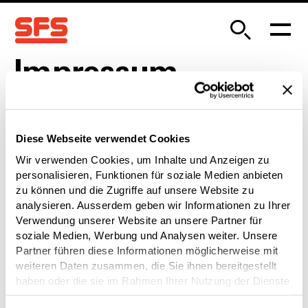
Impressum
SFS Group AG
Rosenbergsaustrasse 8
Diese Webseite verwendet Cookies
CH-9435 Heerbrugg
Wir verwenden Cookies, um Inhalte und Anzeigen zu
personalisieren, Funktionen für soziale Medien anbieten
zu können und die Zugriffe auf unsere Website zu
info@sfs.com
analysieren. Ausserdem geben wir Informationen zu Ihrer
Verwendung unserer Website an unsere Partner für
UID Nr. Schweiz: CHE-103.670.002
soziale Medien, Werbung und Analysen weiter. Unsere
Partner führen diese Informationen möglicherweise mit
weiteren Daten zusammen, die Sie ihnen bereitgestellt
haben oder die sie im Rahmen Ihrer Nutzung der Dienste
gesammelt haben.